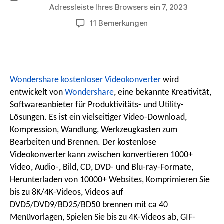
Adressleiste Ihres Browsers ein 7, 2023
Datum
g
auf
11 Bemerkungen
i
Testbericht
zum
o
kostenlosen
o
Wondershare
Videokonverter
Wondershare kostenloser Videokonverter
wird
n
entwickelt von
Wondershare
, eine bekannte Kreativität,
Softwareanbieter für Produktivitäts- und Utility-
Lösungen. Es ist ein vielseitiger Video-Download,
s
Kompression, Wandlung, Werkzeugkasten zum
Bearbeiten und Brennen. Der kostenlose
Videokonverter kann zwischen konvertieren 1000+
m
Video, Audio-, Bild, CD, DVD- und Blu-ray-Formate,
Herunterladen von 10000+ Websites, Komprimieren Sie
e
bis zu 8K/4K-Videos, Videos auf
DVD5/DVD9/BD25/BD50 brennen mit ca 40
Menüvorlagen, Spielen Sie bis zu 4K-Videos ab, GIF-
n