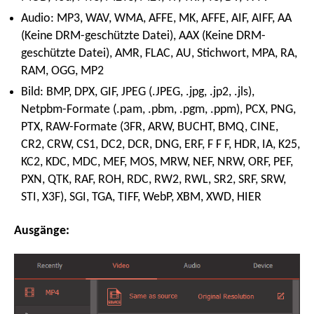
Audio: MP3, WAV, WMA, AFFE, MK, AFFE, AIF, AIFF, AA
(Keine DRM-geschützte Datei), AAX (Keine DRM-
geschützte Datei), AMR, FLAC, AU, Stichwort, MPA, RA,
RAM, OGG, MP2
Bild: BMP, DPX, GIF, JPEG (.JPEG, .jpg, .jp2, .jls),
Netpbm-Formate (.pam, .pbm, .pgm, .ppm), PCX, PNG,
PTX, RAW-Formate (3FR, ARW, BUCHT, BMQ, CINE,
CR2, CRW, CS1, DC2, DCR, DNG, ERF, F F F, HDR, IA, K25,
KC2, KDC, MDC, MEF, MOS, MRW, NEF, NRW, ORF, PEF,
PXN, QTK, RAF, ROH, RDC, RW2, RWL, SR2, SRF, SRW,
STI, X3F), SGI, TGA, TIFF, WebP, XBM, XWD, HIER
Ausgänge: