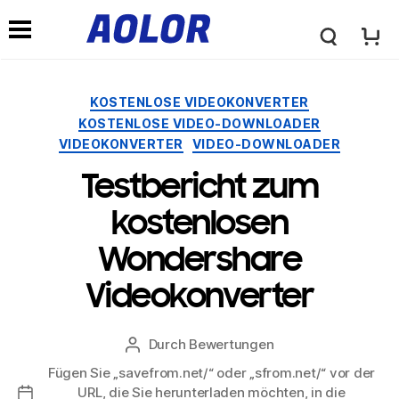
←
→
A
N
o
Kategorien
KOSTENLOSE VIDEOKONVERTER
a
KOSTENLOSE VIDEO-DOWNLOADER
l
VIDEOKONVERTER
VIDEO-DOWNLOADER
v
Testbericht zum
o
kostenlosen
i
Wondershare
r
g
Videokonverter
L
a
Durch
Bewertungen
Beitragsautor
o
Fügen Sie „savefrom.net/“ oder „sfrom.net/“ vor der
t
URL, die Sie herunterladen möchten, in die
Nach