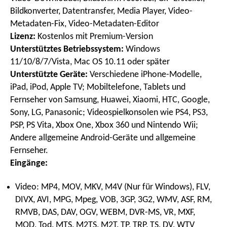
Bildkonverter, Datentransfer, Media Player, Video-
Metadaten-Fix, Video-Metadaten-Editor
Lizenz:
Kostenlos mit Premium-Version
Unterstütztes Betriebssystem:
Windows
11/10/8/7/Vista, Mac OS 10.11 oder später
Unterstützte Geräte:
Verschiedene iPhone-Modelle,
iPad, iPod, Apple TV; Mobiltelefone, Tablets und
Fernseher von Samsung, Huawei, Xiaomi, HTC, Google,
Sony, LG, Panasonic; Videospielkonsolen wie PS4, PS3,
PSP, PS Vita, Xbox One, Xbox 360 und Nintendo Wii;
Andere allgemeine Android-Geräte und allgemeine
Fernseher.
Eingänge:
Video: MP4, MOV, MKV, M4V (Nur für Windows), FLV,
DIVX, AVI, MPG, Mpeg, VOB, 3GP, 3G2, WMV, ASF, RM,
RMVB, DAS, DAV, OGV, WEBM, DVR-MS, VR, MXF,
MOD, Tod, MTS, M2TS, M2T, TP, TRP, TS, DV, WTV