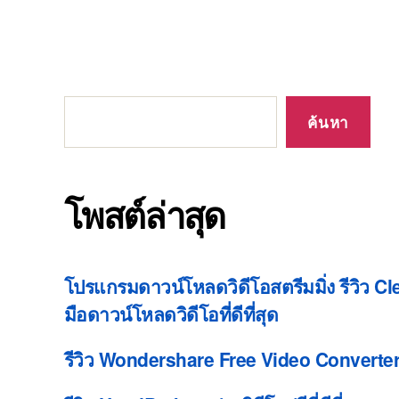
ค้นหา
ค้นหา
โพสต์ล่าสุด
โปรแกรมดาวน์โหลดวิดีโอสตรีมมิ่ง รีวิว Clev
มือดาวน์โหลดวิดีโอที่ดีที่สุด
รีวิว Wondershare Free Video Converte