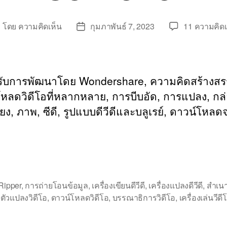
โดย
ความคิดเห็น
กุมภาพันธ์ 7, 2023
11 ความคิดเ
วัน
ียน
ที่
พสต์
โพสต์
บการพัฒนาโดย Wondershare, ความคิดสร้างสรรค์ที่ร
์โหลดวิดีโอที่หลากหลาย, การบีบอัด, การแปลง, กล่อ
, ภาพ, ซีดี, รูปแบบดีวีดีและบลูเรย์, ดาวน์โหลดจา
Ripper
,
การถ่ายโอนข้อมูล
,
เครื่องเขียนดีวีดี
,
เครื่องแปลงดีวีดี
,
สำเนาด
,
ตัวแปลงวิดีโอ
,
ดาวน์โหลดวิดีโอ
,
บรรณาธิการวิดีโอ
,
เครื่องเล่นวีดี