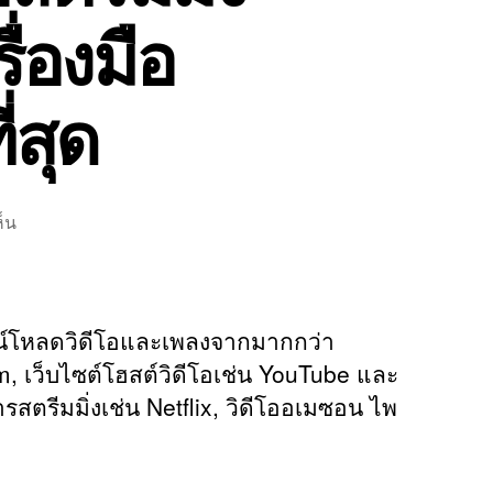
ื่องมือ
่สุด
บน
็น
โปรแกรม
ดาวน์โหลด
วิ
ดี
วน์โหลดวิดีโอและเพลงจากมากกว่า
โอ
, เว็บไซต์โฮสต์วิดีโอเช่น YouTube และ
สตรี
รีมมิ่งเช่น Netflix, วิดีโออเมซอน ไพ
ม
มิ่ง
รีวิว
CleverGet