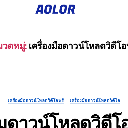
โ
ล
โ
ก้
A
o
l
o
r
วดหมู่:
เครื่องมือดาวน์โหลดวิดีโอ
หมวด
เครื่องมือดาวน์โหลดวิดีโอฟรี
เครื่องมือดาวน์โหลดวิดีโอ
หมู่
ดาวน์โหลดวิดีโอส