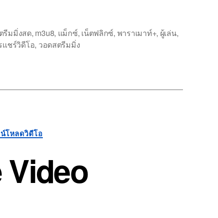
|
รีวิว
เครื่อง
ตรีมมิ่งสด
,
m3u8
,
แม็กซ์
,
เน็ตฟลิกซ์
,
พาราเมาท์+
,
ผู้เล่น
,
มือ
แชร์วิดีโอ
,
วอดสตรีมมิ่ง
ดาวน์โหลด
วิดีโอ
ที่
ดี
ที่สุด
วน์โหลดวิดีโอ
e Video