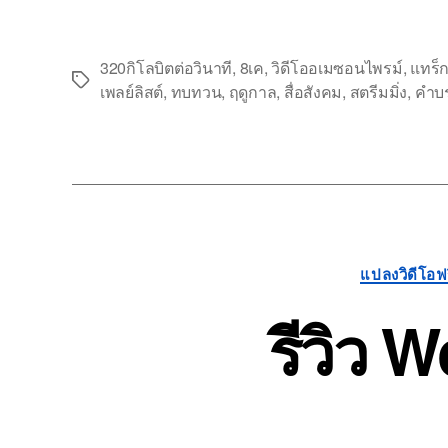
320กิโลบิตต่อวินาที
,
8เค
,
วิดีโออเมซอนไพรม์
,
แทร็ก
แท็ก
เพลย์ลิสต์
,
ทบทวน
,
ฤดูกาล
,
สื่อสังคม
,
สตรีมมิ่ง
,
คำบ
แปลงวิดีโอฟ
รีวิว 