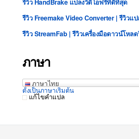
รีวิว HandBrake แปลงวิดีโอฟรีที่ดีที่สุด
รีวิว Freemake Video Converter | รีวิวแปล
รีวิว StreamFab | รีวิวเครื่องมือดาวน์โหลดวิด
ภาษา
ภาษาไทย
ตั้งเป็นภาษาเริ่มต้น
แก้ไขคำแปล