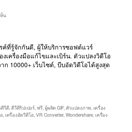
บน
ห็น
รีวิว
Wondershare
Free
Video
ู้จักกันดี, ผู้ให้บริการซอฟต์แวร์
Converter
งเครื่องมือแก้ไขและเบิร์น. ตัวแปลงวิดีโอ
ก 10000+ เว็บไซต์, บีบอัดวิดีโอได้สูงสุด
ีวีดี
,
ดีวีดีริปเปอร์
,
ฟรี
,
ผู้ผลิต GIF
,
ตัวแปลงภาพ
,
เครื่อง
โอ
,
เครื่องอัดวีดีโอ
,
VR Converter
,
Wondershare
,
เครื่อง