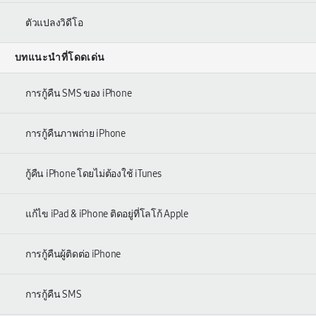
ตัวแปลงวิดีโอ
บทแนะนำที่โดดเด่น
การกู้คืน SMS ของ iPhone
การกู้คืนภาพถ่าย iPhone
กู้คืน iPhone โดยไม่ต้องใช้ iTunes
แก้ไข iPad & iPhone ติดอยู่ที่โลโก้ Apple
การกู้คืนผู้ติดต่อ iPhone
การกู้คืน SMS