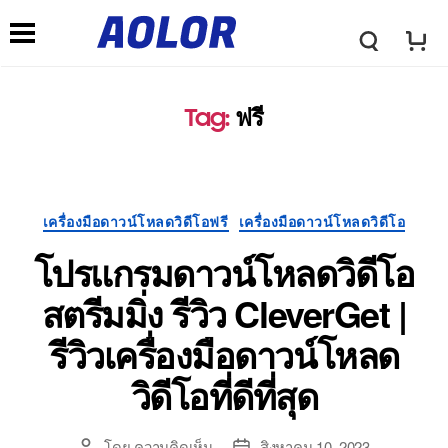
โ
เ
ล
Tag
:
ฟรี
ม
โ
นู
หมวด
เครื่องมือดาวน์โหลดวิดีโอฟรี
เครื่องมือดาวน์โหลดวิดีโอ
ก้
หมู่
นำ
โปรแกรมดาวน์โหลดวิดีโอ
A
สตรีมมิ่ง รีวิว CleverGet |
ท
รีวิวเครื่องมือดาวน์โหลด
o
า
วิดีโอที่ดีที่สุด
l
ง
โดย
ความคิดเห็น
สิงหาคม 10, 2023
ผู้
วัน