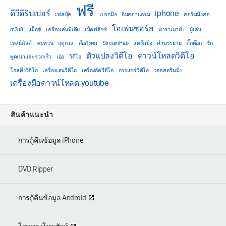
ฟรี
ดีวีดีริปเปอร์
iphone
เฟสบุ๊ค
เบรกมือ
อินสตาแกรม
สตรีมมิ่งสด
โอเพ่นซอร์ส
m3u8
แม็กซ์
เครื่องเล่นมีเดีย
เน็ตฟลิกซ์
พาราเมาท์+
ผู้เล่น
เพลย์ลิสต์
ทบทวน
ฤดูกาล
สื่อสังคม
StreamFab
สตรีมมิ่ง
คำบรรยาย
ติ๊กต๊อก
ชัก
ตัวแปลงวิดีโอ
ดาวน์โหลดวิดีโอ
พูดเบาและรวดเร็ว
เอ่อ
วิดีโอ
โฮสติ้งวิดีโอ
เครื่องเล่นวีดีโอ
เครื่องอัดวีดีโอ
การแชร์วิดีโอ
วอดสตรีมมิ่ง
เครื่องมือดาวน์โหลด youtube
สินค้าแนะนำ
การกู้คืนข้อมูล iPhone
DVD Ripper
การกู้คืนข้อมูล Android