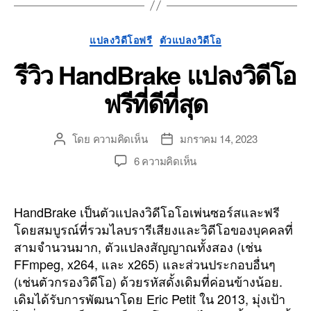
หมวด
แปลงวิดีโอฟรี
ตัวแปลงวิดีโอ
หมู่
รีวิว HandBrake แปลงวิดีโอ
ฟรีที่ดีที่สุด
โดย
ความคิดเห็น
มกราคม 14, 2023
ผู้
วัน
เขียน
ที่
บน
6 ความคิดเห็น
โพสต์
โพสต์
รีวิว
HandBrake
แปลง
HandBrake เป็นตัวแปลงวิดีโอโอเพ่นซอร์สและฟรี
วิดีโอ
โดยสมบูรณ์ที่รวมไลบรารีเสียงและวิดีโอของบุคคลที่
ฟรี
สามจำนวนมาก, ตัวแปลงสัญญาณทั้งสอง (เช่น
ที่
FFmpeg, x264, และ x265) และส่วนประกอบอื่นๆ
ดี
(เช่นตัวกรองวิดีโอ) ด้วยรหัสดั้งเดิมที่ค่อนข้างน้อย.
ที่สุด
เดิมได้รับการพัฒนาโดย Eric Petit ใน 2013, มุ่งเป้า