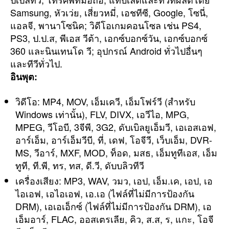
Samsung, หัวเว่ย, เสี่ยวหมี่, เอชทีซี, Google, โซนี่,
แอลจี, พานาโซนิค; วิดีโอเกมคอนโซล เช่น PS4,
PS3, ป.ป.ส, พีเอส วีต้า, เอกซ์บอกซ์วัน, เอกซ์บอกซ์
360 และนินเทนโด วี; อุปกรณ์ Android ทั่วไปอื่นๆ
และทีวีทั่วไป.
อินพุต:
วิดีโอ: MP4, MOV, เอ็มเควี, เอ็มโฟร์วี (สำหรับ
Windows เท่านั้น), FLV, DIVX, เอวีไอ, MPG,
MPEG, วีโอบี, 3จีพี, 3G2, ดับเบิลยูเอ็มวี, เอเอสเอฟ,
อาร์เอ็ม, อาร์เอ็มวีบี, ที่, เดฟ, โอจีวี, เว็บเอ็ม, DVR-
MS, วีอาร์, MXF, MOD, ท็อด, มสธ, เอ็มทูทีเอส, เอ็ม
ทูที, ที.พี, ทร, ทส, ดี.วี, ดับบลิวทีวี
เครื่องเสียง: MP3, WAV, วมว, เอป, เอ็ม.เค, เอป, เอ
ไอเอฟ, เอไอเอฟ, เอ.เอ (ไฟล์ที่ไม่มีการป้องกัน
DRM), เอเอเอ็กซ์ (ไฟล์ที่ไม่มีการป้องกัน DRM), เอ
เอ็มอาร์, FLAC, ออสเตรเลีย, คิว, ส.ส, ร, แกะ, โอจี