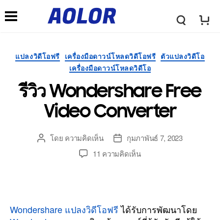
←
→
โ
เ
ล
หมวด
แปลงวิดีโอฟรี
เครื่องมือดาวน์โหลดวิดีโอฟรี
ตัวแปลงวิดีโอ
ม
หมู่
เครื่องมือดาวน์โหลดวิดีโอ
โ
รีวิว Wondershare Free
นู
Video Converter
ก้
นำ
โดย
ความคิดเห็น
กุมภาพันธ์ 7, 2023
ผู้
วัน
A
เขียน
ที่
ท
บน
11 ความคิดเห็น
โพสต์
โพสต์
รีวิว
o
Wondershare
า
Free
Video
l
Converter
Wondershare แปลงวิดีโอฟรี
ได้รับการพัฒนาโดย
ง