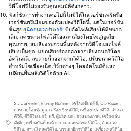
วิดีโอฟรีไม่รองรับคุณสมบัติดังกล่าว.
ฟังก์ชันการทำงานต่อไปนี้ไม่มีให้ในเวอร์ชันฟรีหรือ
เวอร์ชันพรีเมียมของตัวแปลงวิดีโอนี้, แต่ในเวอร์ชัน
ขั้นสูง
ยูนิคอนเวอร์เตอร์
: บีบอัดไฟล์เสียงให้มีขนาด
เล็ก, ลดขนาดไฟล์วิดีโอและเสียงโดยไม่สูญเสีย
คุณภาพ, ลบเสียงรบกวนพื้นหลังจากวิดีโอและไฟล์
เสียงเป็นชุด, แยกเสียงร้องออกจากเสียงดนตรีโดย
อัตโนมัติ, ลบลายน้ำออกจากวิดีโอ, ปรับขนาดวิดีโอ
สำหรับโซเชียลเน็ตเวิร์กต่างๆ โดยอัตโนมัติและ
เปลี่ยนพื้นหลังวิดีโอด้วย AI.
3D Converter
,
Blu-ray Burnner
,
เครื่องเขียนซีดี
,
CD Ripper
,
การถ่ายโอนข้อมูล
,
เครื่องเขียนดีวีดี
,
เครื่องแปลงดีวีดี
,
สำเนา
ดีวีดี
,
ดีวีดีริปเปอร์
,
ฟรี
,
ผู้ผลิต GIF
,
ตัวแปลงภาพ
,
เครื่องเล่น
มีเดีย
,
เครื่องบันทึกหน้าจอ
,
คอมเพรสเซอร์วิดีโอ
,
ตัวแปลง
แท็ก
วิดีโอ
,
ดาวน์โหลดวิดีโอ
,
บรรณาธิการวิดีโอ
,
เครื่องเล่นวีดีโอ
,