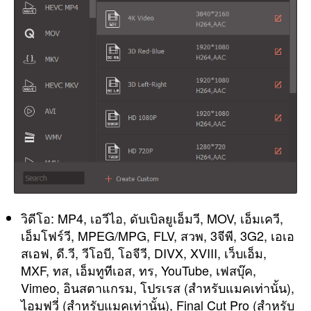
วิดีโอ: MP4, เอวีไอ, ดับเบิลยูเอ็มวี, MOV, เอ็มเควี,
เอ็มโฟร์วี, MPEG/MPG, FLV, สวพ, 3จีพี, 3G2, เอเอ
สเอฟ, ดี.วี, วีโอบี, โอจีวี, DIVX, XVIII, เว็บเอ็ม,
MXF, ทส, เอ็มทูทีเอส, ทร, YouTube, เฟสบุ๊ค,
Vimeo, อินสตาแกรม, โปรเรส (สำหรับแมคเท่านั้น),
ไอมูฟวี่ (สำหรับแมคเท่านั้น), Final Cut Pro (สำหรับ