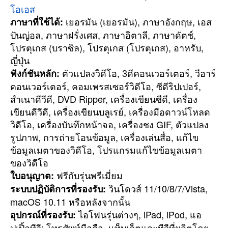
โอเอส
เยอรมัน (เยอรมัน), ภาษาอังกฤษ, เอส
ภาษาที่ใช้ได้:
ปันญ่อล, ภาษาฝรั่งเศส, ภาษาอิตาลี, ภาษาดัตช์,
โปรตุเกส (บราซิล), โปรตุเกส (โปรตุเกส), อาหรับ,
ญี่ปุ่น
ตัวแปลงวิดีโอ, 3ดีคอนเวอร์เตอร์, วีอาร์
ฟังก์ชันหลัก:
คอนเวอร์เตอร์, คอมเพรสเซอร์วิดีโอ, ซีดีริปเปอร์,
สำเนาดีวีดี, DVD Ripper, เครื่องเขียนซีดี, เครื่อง
เขียนดีวีดี, เครื่องเขียนบลูเรย์, เครื่องมือดาวน์โหลด
วิดีโอ, เครื่องบันทึกหน้าจอ, เครื่องชง GIF, ตัวแปลง
รูปภาพ, การถ่ายโอนข้อมูล, เครื่องเล่นสื่อ, แก้ไข
ข้อมูลเมตาของวิดีโอ, โปรแกรมแก้ไขข้อมูลเมตา
ของวิดีโอ
ฟรีกับรุ่นพรีเมี่ยม
ใบอนุญาต:
วินโดวส์ 11/10/8/7/Vista,
ระบบปฏิบัติการที่รองรับ:
macOS 10.11 หรือหลังจากนั้น
ไอโฟนรุ่นต่างๆ, iPad, iPod, แอ
อุปกรณ์ที่รองรับ:
ปเปิ้ลทีวี; โทรศัพท์มือถือ, แท็บเล็ตและทีวีที่ผลิตโดย