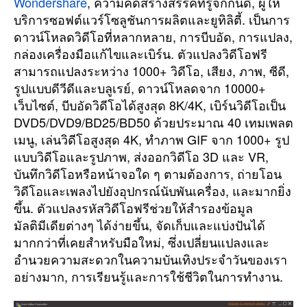
Wondershare
, ความคิดสร้างสรรค์ที่รู้จักกันดี, ผู้ให้
บริการซอฟต์แวร์โซลูชันการผลิตและยูทิลิตี้. เป็นการ
o
ดาวน์โหลดวิดีโอที่หลากหลาย, การบีบอัด, การแปลง,
กล่องเครื่องมือแก้ไขและเบิร์น. ตัวแปลงวิดีโอฟรี
r
สามารถแปลงระหว่าง 1000+ วิดีโอ, เสียง, ภาพ, ซีดี,
รูปแบบดีวีดีและบลูเรย์, ดาวน์โหลดจาก 10000+
เว็บไซต์, บีบอัดวิดีโอได้สูงสุด 8K/4K, เบิร์นวิดีโอเป็น
DVD5/DVD9/BD25/BD50 ด้วยประมาณ 40 เทมเพลต
เมนู, เล่นวิดีโอสูงสุด 4K, ทำภาพ GIF จาก 1000+ รูป
แบบวิดีโอและรูปภาพ, ส่งออกวิดีโอ 3D และ VR,
บันทึกวิดีโอหรือหน้าจอใด ๆ ตามต้องการ, ถ่ายโอน
วิดีโอและเพลงไปยังอุปกรณ์นับพันเครื่อง, และมากยิ่ง
ขึ้น. ตัวแปลงรหัสวิดีโอฟรีช่วยให้สำรองข้อมูล
มัลติมีเดียต่างๆ ได้ง่ายขึ้น, จัดเก็บและแบ่งปันได้
มากกว่าที่เคยสำหรับมือใหม่, ซึ่งเปลี่ยนแปลงและ
อำนวยความสะดวกในความบันเทิงประจำวันของเรา
อย่างมาก, การเรียนรู้และการใช้ชีวิตในการทำงาน.